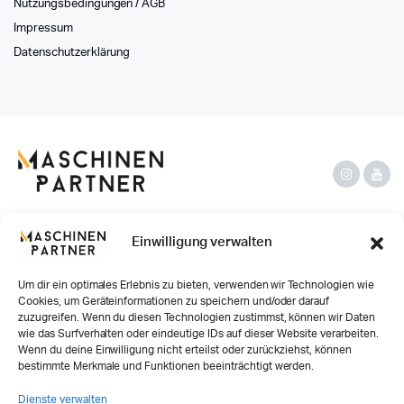
Nutzungsbedingungen / AGB
Impressum
Datenschutzerklärung
Einwilligung verwalten
2026 © Maschinenpartner -
Design by
Contamo Webdesign
Um dir ein optimales Erlebnis zu bieten, verwenden wir Technologien wie
Widerrufsrecht
•
Datenschutzerklärung
•
AGB
•
Impressum
Cookies, um Geräteinformationen zu speichern und/oder darauf
zuzugreifen. Wenn du diesen Technologien zustimmst, können wir Daten
Die abgebildeten Geräte enthalten teilweise Sonderausstattungen, die nicht im Preis
wie das Surfverhalten oder eindeutige IDs auf dieser Website verarbeiten.
inbegriffen sind.
Wenn du deine Einwilligung nicht erteilst oder zurückziehst, können
Alle Preise zzgl. MwSt.
bestimmte Merkmale und Funktionen beeinträchtigt werden.
**Die angegebenen Lieferzeiten verstehen wir als Richtwerte. Je nach Verfügbarkeit und
Auftragslage können im Einzelfall auch Lieferzeiten von bis zu 13 - 15 Wochen möglich sein.
Dienste verwalten